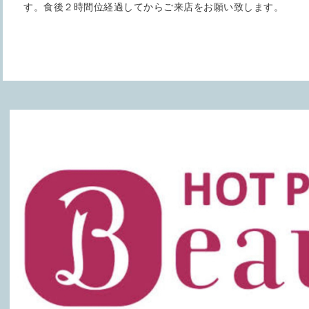
す。食後２時間位経過してからご来店をお願い致します。
イザ
メント》全身疲労からくる深いお悩みの緩和へ◇下腹部と臀部
善