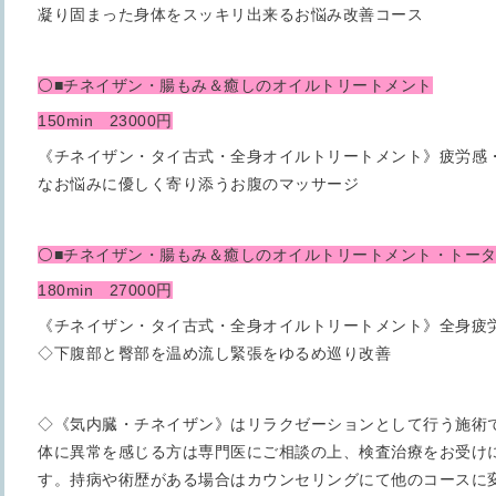
凝り固まった身体をスッキリ出来るお悩み改善コース
⚪■チネイザン・腸もみ＆癒しのオイルトリートメント
150min 23000円
《チネイザン・タイ古式・全身オイルトリートメント》疲労感
なお悩みに優しく寄り添うお腹のマッサージ
⚪■チネイザン・腸もみ＆癒しのオイルトリートメント・トー
180min 27000円
《チネイザン・タイ古式・全身オイルトリートメント》全身疲
◇下腹部と臀部を温め流し緊張をゆるめ巡り改善
◇
《気内臓・チネイザン》はリラクゼーションとして行う施術
体に異常を感じる方は専門医にご相談の上、検査治療をお受け
す。持病や術歴がある場合はカウンセリングにて他のコースに