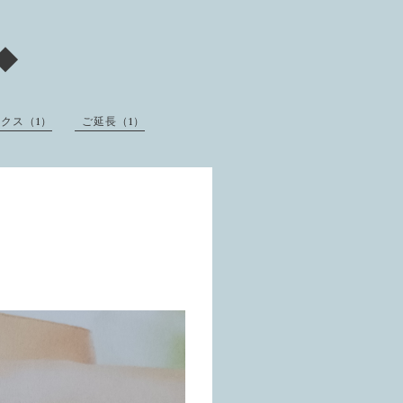
◆
クス（1）
ご延長（1）