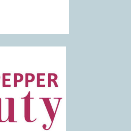
タイ古式・全身オイルトリート
を温め流し緊張をゆるめ巡り改