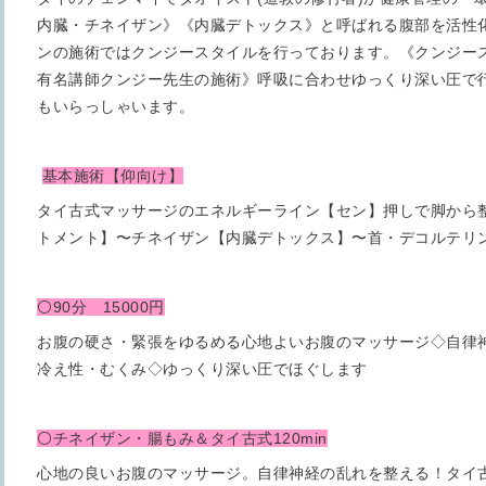
内臓・チネイザン》《内臓デトックス》と呼ばれる腹部を活性
ンの施術ではクンジースタイルを行っております。《クンジー
有名講師クンジー先生の施術》呼吸に合わせゆっくり深い圧で
もいらっしゃいます。
基本施術【仰向け】
タイ古式マッサージのエネルギーライン【セン】押しで脚から
トメント】〜チネイザン【内臓デトックス】〜首・デコルテリ
⚪90分 15000円
お腹の硬さ・緊張をゆるめる心地よいお腹のマッサージ◇自律
冷え性・むくみ◇ゆっくり深い圧でほぐします
⚪チネイザン・腸もみ＆タイ古式120min
心地の良いお腹のマッサージ。自律神経の乱れを整える！タイ